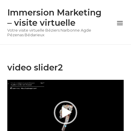
Skip
Immersion Marketing
to
content
– visite virtuelle
Menu
Votre visite virtuelle Béziers Narbonne Agde
Pézenas Bédarieux
video slider2
Lecteur
vidéo